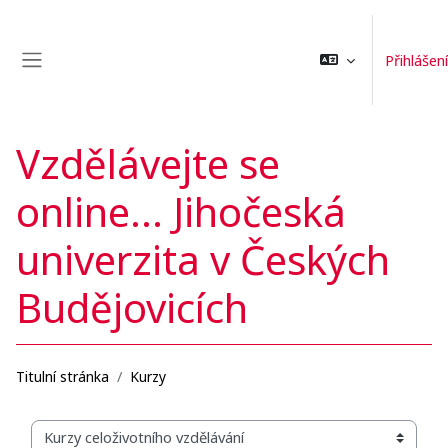
Přejít k hlavnímu obsahu
Přihlášení
Boční panel
Vzdělávejte se
online... Jihočeská
univerzita v Českých
Budějovicích
Titulní stránka
Kurzy
Organizační struktura kurzů