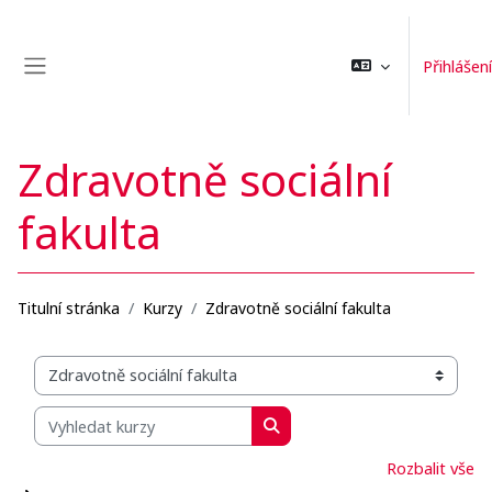
Přejít k hlavnímu obsahu
Přihlášení
Boční panel
Zdravotně sociální
fakulta
Titulní stránka
Kurzy
Zdravotně sociální fakulta
Organizační struktura kurzů
Vyhledat kurzy
Vyhledat kurzy
Rozbalit vše