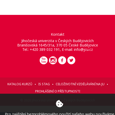
Kontakt
Jihočeská univerzita v Českých Budějovicích
Branišovská 1645/31a, 370 05 České Budějovice
Tel.: +420 389 032 191, E-mail:
info@jcu.cz
KATALOG KURZŮ
IS STAG
CELOŽIVOTNÍ VZDĚLÁVÁNÍ NA JU
PROHLÁŠENÍ O PŘÍSTUPNOSTI
© 2026 Jihočeská univerzita v Českých Budějovicích
Pro zajištění bezproblémového použití našeho webu používáme