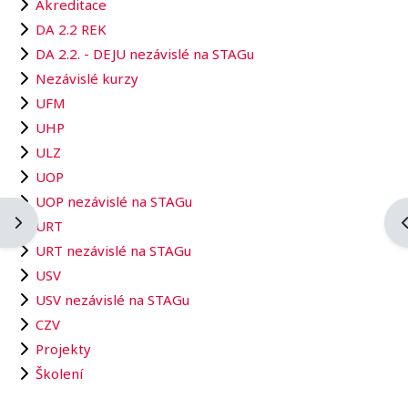
Akreditace
DA 2.2 REK
DA 2.2. - DEJU nezávislé na STAGu
Nezávislé kurzy
UFM
UHP
ULZ
UOP
UOP nezávislé na STAGu
Otevřít panel bloku
O
URT
URT nezávislé na STAGu
USV
USV nezávislé na STAGu
CZV
Projekty
Školení