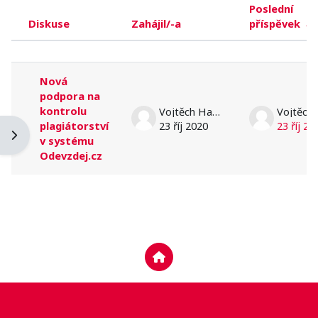
Poslední
Diskuse
Zahájil/-a
příspěvek
Stav
Seznam diskusí. Zobrazeno 1 diskusí 
Nová
podpora na
kontrolu
Vojtěch Havlis
plagiátorství
23 říj 2020
23 říj 20
Otevřít panel bloku
v systému
Odevzdej.cz