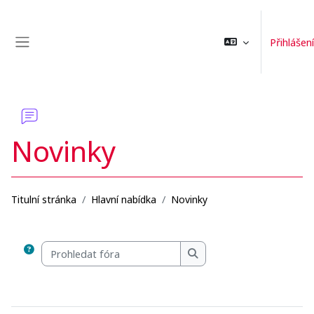
Přejít k hlavnímu obsahu
Přihlášení
Boční panel
Novinky
Titulní stránka
Hlavní nabídka
Novinky
Požadavky na absolvování
Prohledat fóra
Prohledat fóra