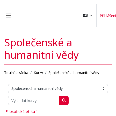
Přejít k hlavnímu obsahu
Přihlášení
Boční panel
Společenské a
humanitní vědy
Titulní stránka
Kurzy
Společenské a humanitní vědy
Organizační struktura kurzů
Vyhledat kurzy
Vyhledat kurzy
Filosofická etika 1