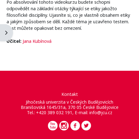
Po absolvování tohoto videokurzu budete schopni
odpovědět na základní otázky týkající se etiky jakožto
filosofické disciplíny. Ujasníte si, co je vlastně obsahem etiky
a jakým způsobem se dělí. Každé téma je uzavřeno testem.
Test můžete opakovat bez omezení.
Otevřít panel bloku
Učitel:
Jana Kubínová
Kontakt
Jihočeská univerzita v Českých Budějovicích
Branišovská 1645/31a, 370 05 České Budějovice
Tel.: +420 389 032 191, E-mail:
info@jcu.cz