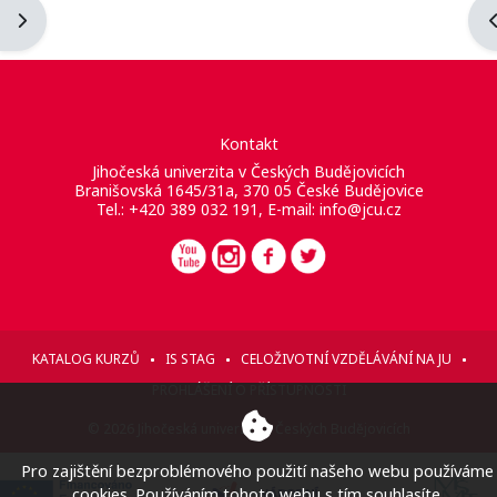
Otevřít panel bloku
O
Kontakt
Jihočeská univerzita v Českých Budějovicích
Branišovská 1645/31a, 370 05 České Budějovice
Tel.: +420 389 032 191, E-mail:
info@jcu.cz
KATALOG KURZŮ
IS STAG
CELOŽIVOTNÍ VZDĚLÁVÁNÍ NA JU
PROHLÁŠENÍ O PŘÍSTUPNOSTI
© 2026 Jihočeská univerzita v Českých Budějovicích
Pro zajištění bezproblémového použití našeho webu používáme
cookies. Používáním tohoto webu s tím souhlasíte.