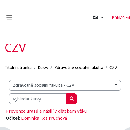
Přejít k hlavnímu obsahu
Přihlášení
Boční panel
CZV
Titulní stránka
Kurzy
Zdravotně sociální fakulta
CZV
Organizační struktura kurzů
Vyhledat kurzy
Vyhledat kurzy
Prevence úrazů a násilí v dětském věku
Učitel:
Dominika Kos Průchová