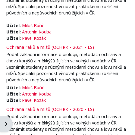
mlžů. Speciální pozornost věnovat praktickému rozlišení
původních a nepůvodních druhů žijících v ČR.
Učitel:
Miloš Buřič
Učitel:
Antonín Kouba
Učitel:
Pavel Kozák
Ochrana raků a mlžů (OCHRK - 2021 - LS)
Podat základní informace o biologii, metodách ochrany a
chovu korýšů a měkkýšů žijících ve volných vodách v ČR.
Seznámit studenty s různými metodami chovu a lovu raků a
mlžů. Speciální pozornost věnovat praktickému rozlišení
původních a nepůvodních druhů žijících v ČR.
Učitel:
Miloš Buřič
Učitel:
Antonín Kouba
Učitel:
Pavel Kozák
Ochrana raků a mlžů (OCHRK - 2020 - LS)
Podat základní informace o biologii, metodách ochrany a
chovu korýšů a měkkýšů žijících ve volných vodách v ČR.
Otevřít panel bloku
Seznámit studenty s různými metodami chovu a lovu raků a