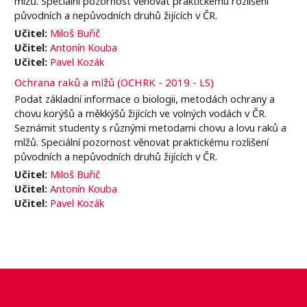
mlžů. Speciální pozornost věnovat praktickému rozlišení
původních a nepůvodních druhů žijících v ČR.
Učitel:
Miloš Buřič
Učitel:
Antonín Kouba
Učitel:
Pavel Kozák
Ochrana raků a mlžů (OCHRK - 2019 - LS)
Podat základní informace o biologii, metodách ochrany a
chovu korýšů a měkkýšů žijících ve volných vodách v ČR.
Seznámit studenty s různými metodami chovu a lovu raků a
mlžů. Speciální pozornost věnovat praktickému rozlišení
původních a nepůvodních druhů žijících v ČR.
Učitel:
Miloš Buřič
Učitel:
Antonín Kouba
Učitel:
Pavel Kozák