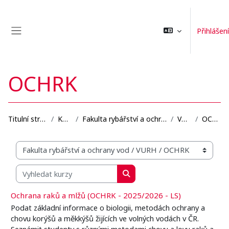
Přejít k hlavnímu obsahu
Přihlášení
Boční panel
OCHRK
Titulní stránka
Kurzy
Fakulta rybářství a ochrany vod
VURH
OCHRK
Organizační struktura kurzů
Vyhledat kurzy
Vyhledat kurzy
Ochrana raků a mlžů (OCHRK - 2025/2026 - LS)
Podat základní informace o biologii, metodách ochrany a
chovu korýšů a měkkýšů žijících ve volných vodách v ČR.
Seznámit studenty s různými metodami chovu a lovu raků a