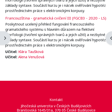
základy syntaxe. Součástí kurzu je i nácvik ověřování hypotéz
prostřednictvím práce s elektronickými korpusy.
Francouzština - gramatická cvičení III (FGCB3 - 2020 - LS)
Poskytnout ucelený přehled fungování francouzského
gramatického systému s hlavním důrazem na flektivní
morfologii (tvoření správných tvarů a jejich užití) a nezbytné
Otevřít panel bloku
O
základy syntaxe. Součástí kurzu je i nácvik ověřování hypotéz
prostřednictvím práce s elektronickými korpusy.
Učitel:
Klára Taušková
Učitel:
Alena Venušová
Kontakt
Jihočeská univerzita v Českých Budějovicích
Branišovská 1645/31a, 370 05 České Budějovice