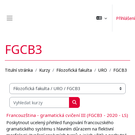
Přejít k hlavnímu obsahu
Přihlášení
Boční panel
FGCB3
Titulní stránka
Kurzy
Filozofická fakulta
URO
FGCB3
Organizační struktura kurzů
Vyhledat kurzy
Vyhledat kurzy
Francouzština - gramatická cvičení III (FGCB3 - 2020 - LS)
Poskytnout ucelený přehled fungování francouzského
gramatického systému s hlavním důrazem na flektivní
morfologii (tvoření správných tvarů a jejich užití) a nezbytné