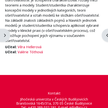
teoriemi a modely. Student/studentka charakterizuje
koncepční modely v jednotlivých kategoriích, teorii
ošetřovatelství a vztah modelů ke složkám ošetřovatelství.
Na základě znalosti základních pojmů a hlavních jednotek
modelů je student/studentka schopen/a aplikovat vybrané
modely v klinické praxi (v ošetřovatelském procesu), což
Otevřít panel bloku
O
umožňuje pochopení jejich významu v současném
ošetřovatelství.
Učitel:
Věra Hellerová
Učitel:
Valérie Tóthová
Kontakt
Jihočeská univerzita v Českých Budějovicích
Branišovská 1645/31a, 370 05 České Budějovice
Tel.: +420 389 032 191, E-mail:
info@jcu.cz