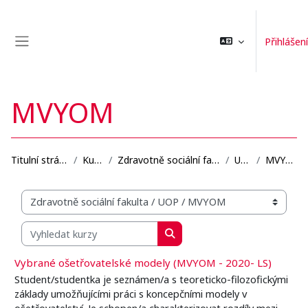
Přejít k hlavnímu obsahu
Přihlášení
Boční panel
MVYOM
Titulní stránka
Kurzy
Zdravotně sociální fakulta
UOP
MVYOM
Organizační struktura kurzů
Vyhledat kurzy
Vyhledat kurzy
Vybrané ošetřovatelské modely (MVYOM - 2020- LS)
Student/studentka je seznámen/a s teoreticko-filozofickými
základy umožňujícími práci s koncepčními modely v
ošetřovatelství. Je schopen/a charakterizovat rozdíly mezi