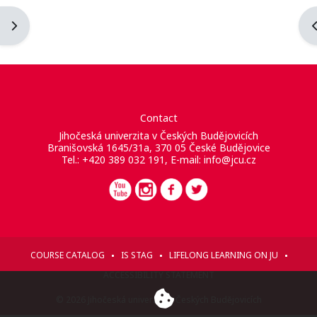
Apri il cassetto del blocco
A
Contact
Jihočeská univerzita v Českých Budějovicích
Branišovská 1645/31a, 370 05 České Budějovice
Tel.: +420 389 032 191, E-mail:
info@jcu.cz
COURSE CATALOG
IS STAG
LIFELONG LEARNING ON JU
ACCESSIBILITY STATEMENT
© 2026 Jihočeská univerzita v Českých Budějovicích