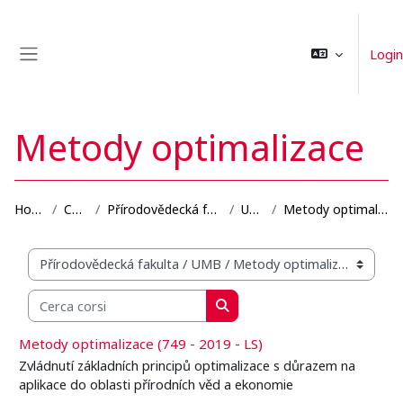
Vai al contenuto principale
Login
Pannello laterale
Metody optimalizace
Home
Corsi
Přírodovědecká fakulta
UMB
Metody optimalizace
Categorie di corso
Cerca corsi
Cerca corsi
Metody optimalizace (749 - 2019 - LS)
Zvládnutí základních principů optimalizace s důrazem na
aplikace do oblasti přírodních věd a ekonomie