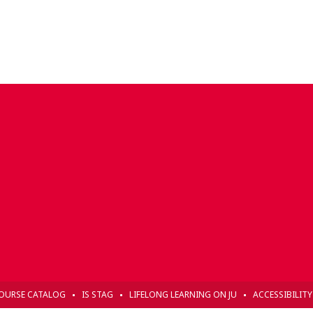
OURSE CATALOG
IS STAG
LIFELONG LEARNING ON JU
ACCESSIBILIT