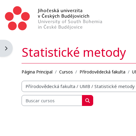
Salta al contenido principal
Statistické metody
Abrir cajón de bloques
Página Principal
Cursos
Přírodovědecká fakulta
U
Categorías
Buscar cursos
Buscar cursos