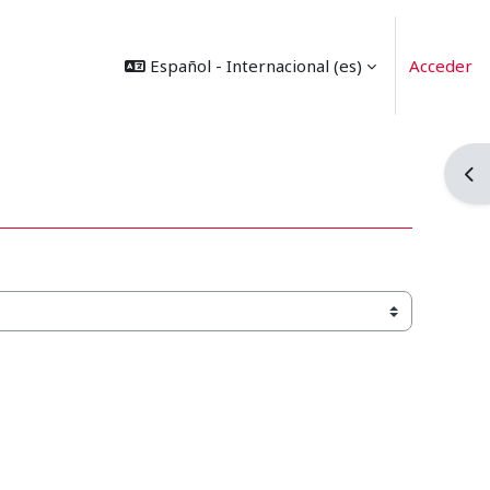
Español - Internacional ‎(es)‎
Acceder
Abr