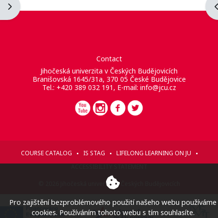
Blockleiste öffnen
B
Contact
Jihočeská univerzita v Českých Budějovicích
Branišovská 1645/31a, 370 05 České Budějovice
Tel.: +420 389 032 191, E-mail:
info@jcu.cz
COURSE CATALOG
IS STAG
LIFELONG LEARNING ON JU
ACCESSIBILITY STATEMENT
© 2026 Jihočeská univerzita v Českých Budějovicích
Pro zajištění bezproblémového použití našeho webu používáme
cookies. Používáním tohoto webu s tím souhlasíte.