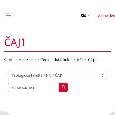
Zum Hauptinhalt
Anmelden
Website-Übersicht
ČAJ1
Startseite
Kurse
Teologická fakulta
KFI
ČAJ1
Kursbereiche
Kurse suchen
Kurse suchen