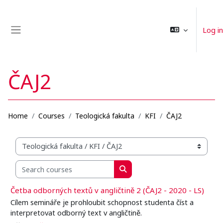
Skip to main content
Log in
Side panel
ČAJ2
Home
Courses
Teologická fakulta
KFI
ČAJ2
Organization structure of courses
Search courses
Search courses
Četba odborných textů v angličtině 2 (ČAJ2 - 2020 - LS)
Cílem semináře je prohloubit schopnost studenta číst a
interpretovat odborný text v angličtině.