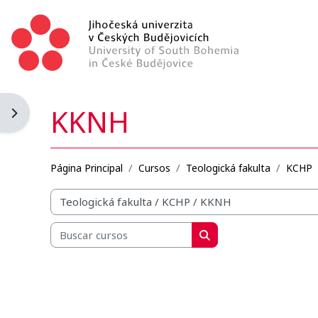
Salta al contenido principal
KKNH
Abrir cajón de bloques
Página Principal
Cursos
Teologická fakulta
KCHP
Categorías
Buscar cursos
Buscar cursos