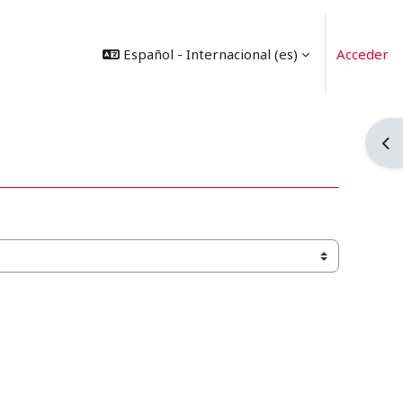
Español - Internacional ‎(es)‎
Acceder
Abr