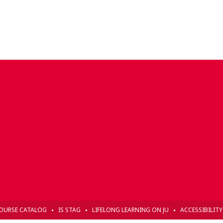
OURSE CATALOG
IS STAG
LIFELONG LEARNING ON JU
ACCESSIBILIT