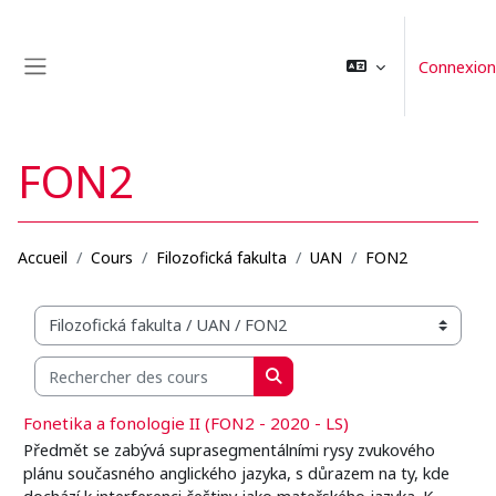
Passer au contenu principal
Connexion
Panneau latéral
FON2
Accueil
Cours
Filozofická fakulta
UAN
FON2
Catégories de cours
Rechercher des cours
Rechercher des cours
Fonetika a fonologie II (FON2 - 2020 - LS)
Předmět se zabývá suprasegmentálními rysy zvukového
plánu současného anglického jazyka, s důrazem na ty, kde
dochází k interferenci češtiny jako mateřského jazyka. K