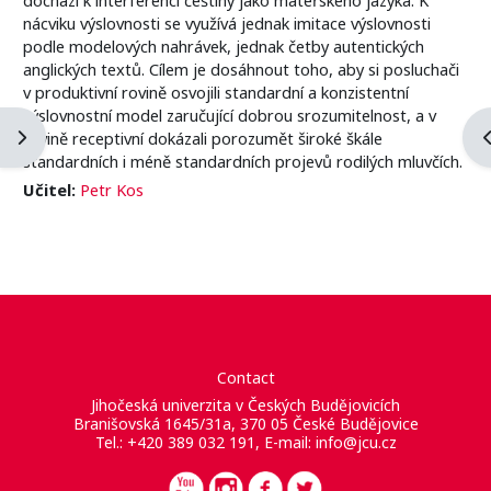
nácviku výslovnosti se využívá jednak imitace výslovnosti
podle modelových nahrávek, jednak četby autentických
anglických textů. Cílem je dosáhnout toho, aby si posluchači
v produktivní rovině osvojili standardní a konzistentní
výslovnostní model zaručující dobrou srozumitelnost, a v
Ouvrir le tiroir des blocs
O
rovině receptivní dokázali porozumět široké škále
standardních i méně standardních projevů rodilých mluvčích.
Učitel:
Petr Kos
Contact
Jihočeská univerzita v Českých Budějovicích
Branišovská 1645/31a, 370 05 České Budějovice
Tel.: +420 389 032 191, E-mail:
info@jcu.cz