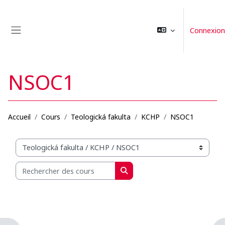
Passer au contenu principal
Connexion
Panneau latéral
NSOC1
Accueil
Cours
Teologická fakulta
KCHP
NSOC1
Catégories de cours
Rechercher des cours
Rechercher des cours