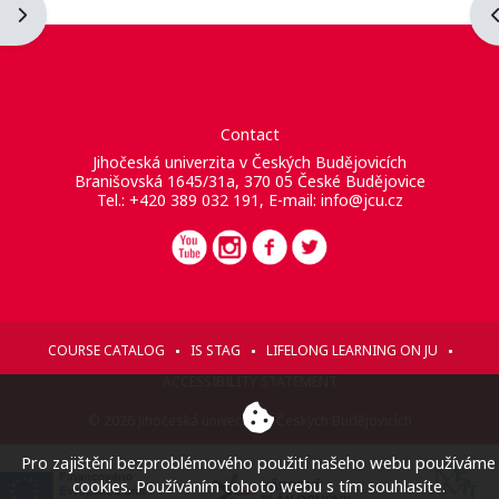
Ouvrir le tiroir des blocs
O
Contact
Jihočeská univerzita v Českých Budějovicích
Branišovská 1645/31a, 370 05 České Budějovice
Tel.: +420 389 032 191, E-mail:
info@jcu.cz
COURSE CATALOG
IS STAG
LIFELONG LEARNING ON JU
ACCESSIBILITY STATEMENT
© 2026 Jihočeská univerzita v Českých Budějovicích
Pro zajištění bezproblémového použití našeho webu používáme
cookies. Používáním tohoto webu s tím souhlasíte.