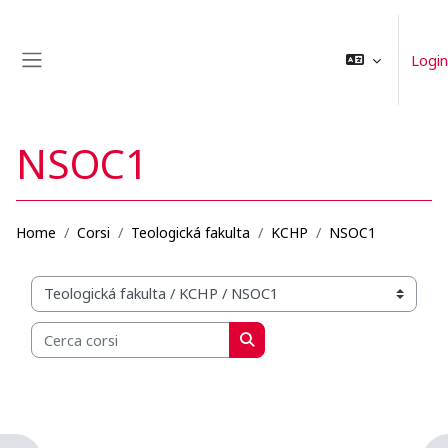
Vai al contenuto principale
Login
Pannello laterale
NSOC1
Home
Corsi
Teologická fakulta
KCHP
NSOC1
Categorie di corso
Cerca corsi
Cerca corsi