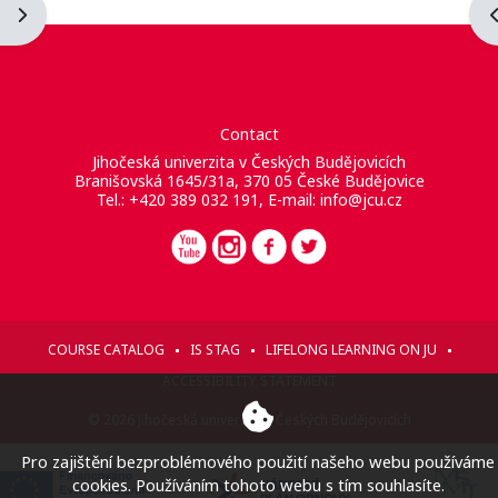
Apri il cassetto del blocco
A
Contact
Jihočeská univerzita v Českých Budějovicích
Branišovská 1645/31a, 370 05 České Budějovice
Tel.: +420 389 032 191, E-mail:
info@jcu.cz
COURSE CATALOG
IS STAG
LIFELONG LEARNING ON JU
ACCESSIBILITY STATEMENT
© 2026 Jihočeská univerzita v Českých Budějovicích
Pro zajištění bezproblémového použití našeho webu používáme
cookies. Používáním tohoto webu s tím souhlasíte.