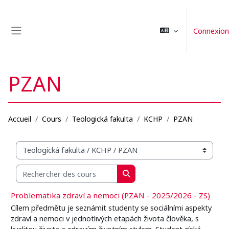
Passer au contenu principal
Connexion
Panneau latéral
PZAN
Accueil
Cours
Teologická fakulta
KCHP
PZAN
Catégories de cours
Rechercher des cours
Rechercher des cours
Problematika zdraví a nemoci (PZAN - 2025/2026 - ZS)
Cílem předmětu je seznámit studenty se sociálními aspekty
zdraví a nemoci v jednotlivých etapách života člověka, s
kvalitou života a zdravým životním stylem. Student získá