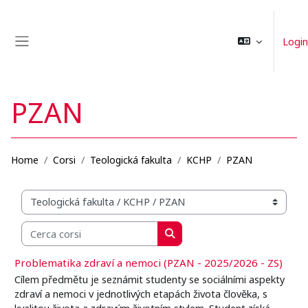
Vai al contenuto principale
Login
Pannello laterale
PZAN
Home
Corsi
Teologická fakulta
KCHP
PZAN
Categorie di corso
Cerca corsi
Cerca corsi
Problematika zdraví a nemoci (PZAN - 2025/2026 - ZS)
Cílem předmětu je seznámit studenty se sociálními aspekty
zdraví a nemoci v jednotlivých etapách života člověka, s
kvalitou života a zdravým životním stylem. Student získá