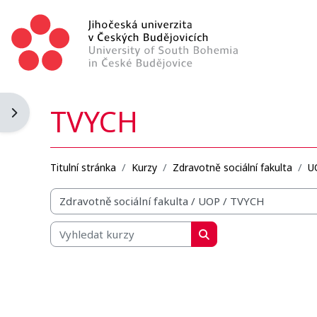
Přejít k hlavnímu obsahu
TVYCH
Otevřít panel bloku
Titulní stránka
Kurzy
Zdravotně sociální fakulta
U
Organizační struktura kurzů
Vyhledat kurzy
Vyhledat kurzy