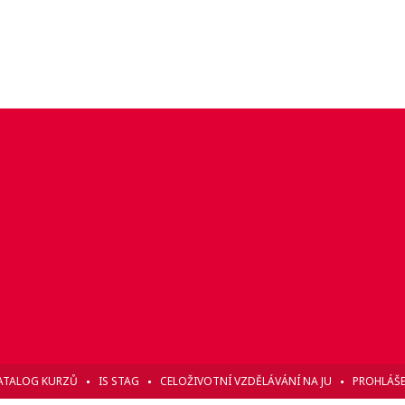
ATALOG KURZŮ
IS STAG
CELOŽIVOTNÍ VZDĚLÁVÁNÍ NA JU
PROHLÁŠE