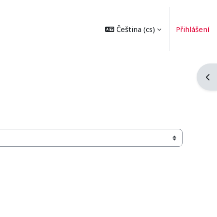
Čeština ‎(cs)‎
Přihlášení
Ote