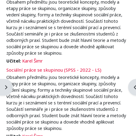
Obsahem předmětu jsou teoretické koncepty, modely a
etapy práce se skupinou, organizace skupiny, způsoby
vedení skupiny, formy a techniky skupinové sociální práce,
včetně nácviku praktických dovedností. Součástí tohoto
kurzu je i seznámení se s terénní sociální prací a prevencí.
Součástí semináře je i práce se zkušenostmi studentů z
odborných praxí. Student bude znát hlavní teorie a metody
sociální práce se skupinou a dovede vhodně aplikovat
způsoby práce se skupinou.
Učitel:
Karel Šimr
Sociální práce se skupinou (SPSS - 2022 - LS)
Obsahem předmětu jsou teoretické koncepty, modely a
etapy práce se skupinou, organizace skupiny, způsoby
Blockleiste öffnen
B
vedení skupiny, formy a techniky skupinové sociální práce,
včetně nácviku praktických dovedností. Součástí tohoto
kurzu je i seznámení se s terénní sociální prací a prevencí.
Součástí semináře je i práce se zkušenostmi studentů z
odborných praxí. Student bude znát hlavní teorie a metody
sociální práce se skupinou a dovede vhodně aplikovat
způsoby práce se skupinou.
Učitel:
Karel Šimr