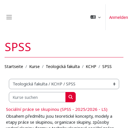
Zum Hauptinhalt
Anmelden
Website-Übersicht
SPSS
Startseite
Kurse
Teologická fakulta
KCHP
SPSS
Kursbereiche
Kurse suchen
Kurse suchen
Sociální práce se skupinou (SPSS - 2025/2026 - LS)
Obsahem předmětu jsou teoretické koncepty, modely a
etapy práce se skupinou, organizace skupiny, způsoby
vedení skupiny, formy a techniky skupinové sociální práce,