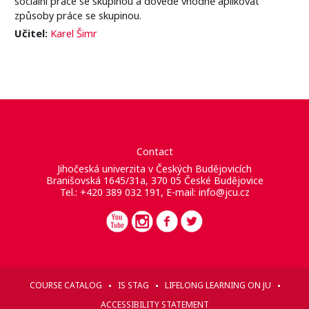
sociální práce se skupinou a dovede vhodně aplikovat
způsoby práce se skupinou.
Učitel:
Karel Šimr
Contact
Jihočeská univerzita v Českých Budějovicích
Branišovská 1645/31a, 370 05 České Budějovice
Tel.: +420 389 032 191, E-mail:
info@jcu.cz
COURSE CATALOG
IS STAG
LIFELONG LEARNING ON JU
ACCESSIBILITY STATEMENT