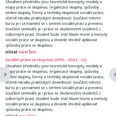
Obsahem předmětu jsou teoretické koncepty, modely a
etapy práce se skupinou, organizace skupiny, způsoby
vedení skupiny, formy a techniky skupinové sociální práce,
včetně nácviku praktických dovedností. Součástí tohoto
kurzu je i seznámení se s terénní sociální prací a prevencí.
Součástí semináře je i práce se zkušenostmi studentů z
odborných praxí. Student bude znát hlavní teorie a metody
sociální práce se skupinou a dovede vhodně aplikovat
způsoby práce se skupinou.
Učitel:
Karel Šimr
Sociální práce se skupinou (SPSS - 2022 - LS)
Obsahem předmětu jsou teoretické koncepty, modely a
etapy práce se skupinou, organizace skupiny, způsoby
Ouvrir le tiroir des blocs
O
vedení skupiny, formy a techniky skupinové sociální práce,
včetně nácviku praktických dovedností. Součástí tohoto
kurzu je i seznámení se s terénní sociální prací a prevencí.
Součástí semináře je i práce se zkušenostmi studentů z
odborných praxí. Student bude znát hlavní teorie a metody
sociální práce se skupinou a dovede vhodně aplikovat
způsoby práce se skupinou.
Učitel:
Karel Šimr