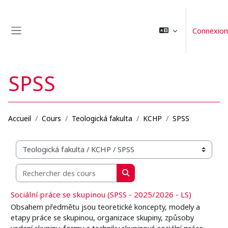
Passer au contenu principal
Connexion
Panneau latéral
SPSS
Accueil
Cours
Teologická fakulta
KCHP
SPSS
Catégories de cours
Rechercher des cours
Rechercher des cours
Sociální práce se skupinou (SPSS - 2025/2026 - LS)
Obsahem předmětu jsou teoretické koncepty, modely a
etapy práce se skupinou, organizace skupiny, způsoby
vedení skupiny, formy a techniky skupinové sociální práce,