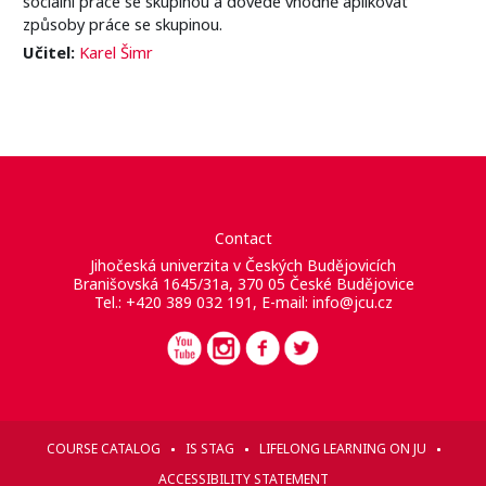
sociální práce se skupinou a dovede vhodně aplikovat
způsoby práce se skupinou.
Učitel:
Karel Šimr
Contact
Jihočeská univerzita v Českých Budějovicích
Branišovská 1645/31a, 370 05 České Budějovice
Tel.: +420 389 032 191, E-mail:
info@jcu.cz
COURSE CATALOG
IS STAG
LIFELONG LEARNING ON JU
ACCESSIBILITY STATEMENT