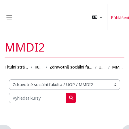
Přejít k hlavnímu obsahu
Přihlášení
Boční panel
MMDI2
Titulní stránka
Kurzy
Zdravotně sociální fakulta
UOP
MMDI2
Organizační struktura kurzů
Vyhledat kurzy
Vyhledat kurzy