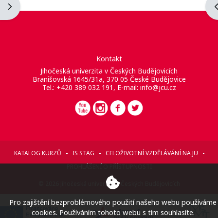
Otevřít panel bloku
O
Kontakt
Jihočeská univerzita v Českých Budějovicích
Branišovská 1645/31a, 370 05 České Budějovice
Tel.: +420 389 032 191, E-mail:
info@jcu.cz
KATALOG KURZŮ
IS STAG
CELOŽIVOTNÍ VZDĚLÁVÁNÍ NA JU
PROHLÁŠENÍ O PŘÍSTUPNOSTI
© 2026 Jihočeská univerzita v Českých Budějovicích
Pro zajištění bezproblémového použití našeho webu používáme
cookies. Používáním tohoto webu s tím souhlasíte.