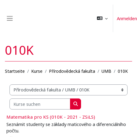
Zum Hauptinhalt
Anmelden
Website-Übersicht
010K
Startseite
Kurse
Přírodovědecká fakulta
UMB
010K
Kursbereiche
Kurse suchen
Kurse suchen
Matematika pro KS (010K - 2021 - ZSiLS)
Seznámit studenty se základy maticového a diferenciálního
počtu.