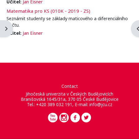
Učitel:
Jan Eisner
Matematika pro KS (010K - 2019 - ZS)
Seznámit studenty se základy maticového a diferenciálního
počtu.
Blockleiste öffnen
B
Učitel:
Jan Eisner
Contact
Jihočeská univerzita v Českých Budějovicích
Branišovská 1645/31a, 370 05 České Budějovice
Tel.: +420 389 032 191, E-mail:
info@jcu.cz