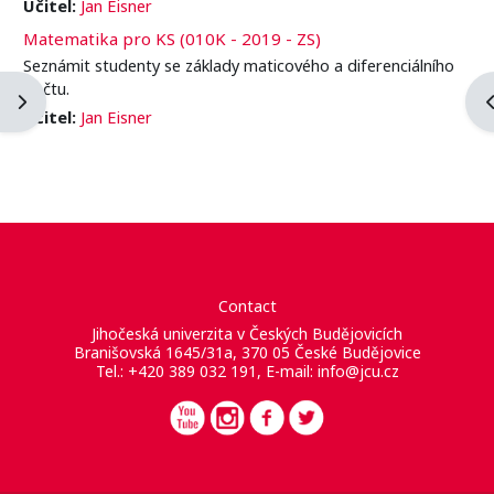
Učitel:
Jan Eisner
Matematika pro KS (010K - 2019 - ZS)
Seznámit studenty se základy maticového a diferenciálního
počtu.
Ouvrir le tiroir des blocs
O
Učitel:
Jan Eisner
Contact
Jihočeská univerzita v Českých Budějovicích
Branišovská 1645/31a, 370 05 České Budějovice
Tel.: +420 389 032 191, E-mail:
info@jcu.cz