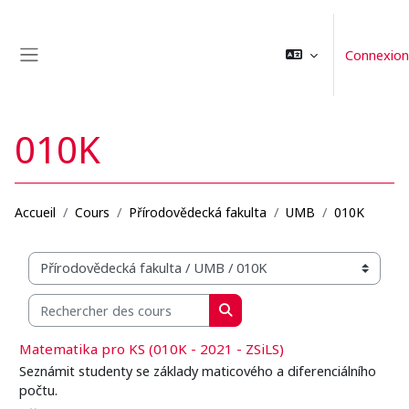
Passer au contenu principal
Connexion
Panneau latéral
010K
Accueil
Cours
Přírodovědecká fakulta
UMB
010K
Catégories de cours
Rechercher des cours
Rechercher des cours
Matematika pro KS (010K - 2021 - ZSiLS)
Seznámit studenty se základy maticového a diferenciálního
počtu.