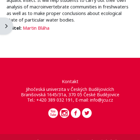
analysis of macroinvertebrate communities in freshwaters
as well as to make proper conclusions about ecological
state of particular water bodies.
Otevřít panel bloku
Učitel:
Martin Bláha
Kontakt
Jihočeská univerzita v Českých Budějovicích
Branišovská 1645/31a, 370 05 České Budějovice
Tel.: +420 389 032 191, E-mail:
info@jcu.cz