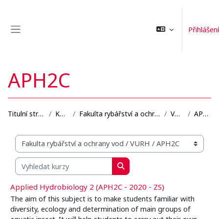
Přejít k hlavnímu obsahu
Přihlášení
Boční panel
APH2C
Titulní stránka
Kurzy
Fakulta rybářství a ochrany vod
VURH
APH2C
Organizační struktura kurzů
Vyhledat kurzy
Vyhledat kurzy
Applied Hydrobiology 2 (APH2C - 2020 - ZS)
The aim of this subject is to make students familiar with
diversity, ecology and determination of main groups of
aquatic insect. It will help students to carry out their own