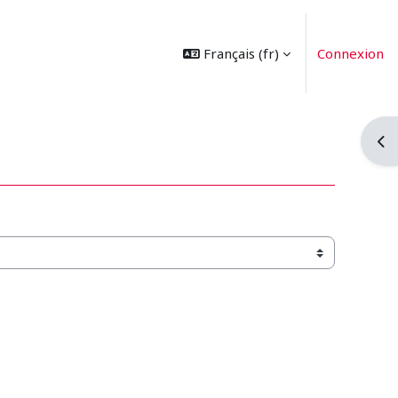
Français ‎(fr)‎
Connexion
Ouvr