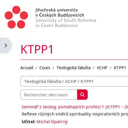
Passer au contenu principal
KTPP1
Ouvrir le tiroir des blocs
Accueil
Cours
Teologická fakulta
KCHP
KTPP1
Catégories de cours
Rechercher des cours
Rechercher des cours
Seminář z teolog. pomáhajících profesí 1 (KTPP1 - 2
Reflexe různých směrů spirituality inspirativních pr
Učitel:
Michal Opatrný