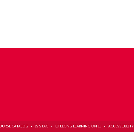
OURSE CATALOG
IS STAG
LIFELONG LEARNING ON JU
ACCESSIBILIT