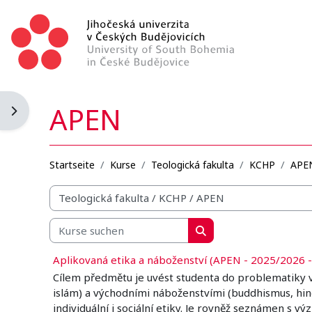
Zum Hauptinhalt
APEN
Blockleiste öffnen
Startseite
Kurse
Teologická fakulta
KCHP
APE
Kursbereiche
Kurse suchen
Kurse suchen
Aplikovaná etika a náboženství (APEN - 2025/2026 -
Cílem předmětu je uvést studenta do problematiky v
islám) a východními náboženstvími (buddhismus, hind
individuální i sociální etiky. Je rovněž seznámen s 