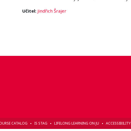
Učitel:
Jindřich Šrajer
OURSE CATALOG
IS STAG
LIFELONG LEARNING ON JU
ACCESSIBILIT