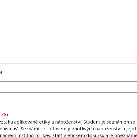
N
 ZS)
ztahu aplikované etiky a náboženství. Student je seznámen se 
uismus). Seznámí se s étosem jednotlivých náboženství a jejich
významem institucí (církev, stát) v etickém diskursu a je obez