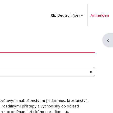
Deutsch ‎(de)‎
Anmelden
Blo
světovými náboženstvími (judaismus, křesťanství,
 rozdílnými přístupy a východisky do oblasti
námen s proměnami etického paradigmatu.