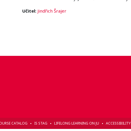
Učitel:
Jindřich Šrajer
OURSE CATALOG
IS STAG
LIFELONG LEARNING ON JU
ACCESSIBILIT