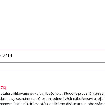
APEN
 ZS)
ztahu aplikované etiky a náboženství. Student je seznámen se 
uismus). Seznámí se s étosem jednotlivých náboženství a jejich
významem institucí (církev, stát) v etickém diskursu a je obez