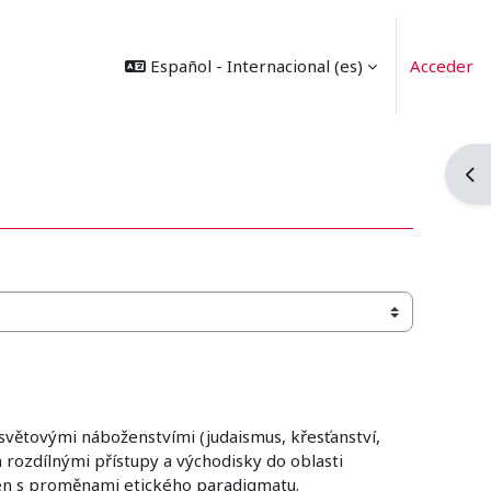
Español - Internacional ‎(es)‎
Acceder
Abr
světovými náboženstvími (judaismus, křesťanství,
 rozdílnými přístupy a východisky do oblasti
námen s proměnami etického paradigmatu.