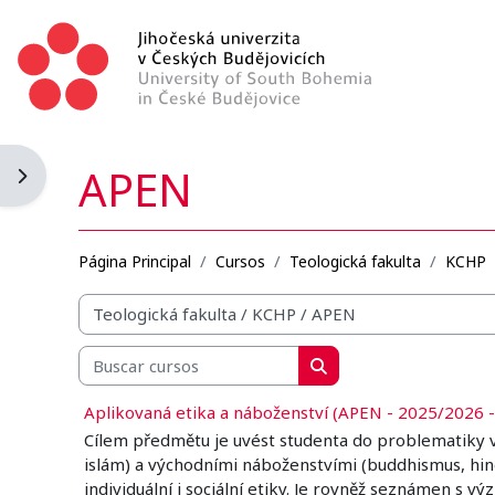
Salta al contenido principal
APEN
Abrir cajón de bloques
Página Principal
Cursos
Teologická fakulta
KCHP
Categorías
Buscar cursos
Buscar cursos
Aplikovaná etika a náboženství (APEN - 2025/2026 -
Cílem předmětu je uvést studenta do problematiky v
islám) a východními náboženstvími (buddhismus, hind
individuální i sociální etiky. Je rovněž seznámen s 