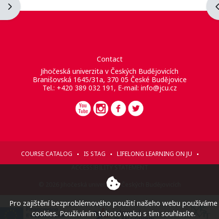
Blockleiste öffnen
B
Contact
Jihočeská univerzita v Českých Budějovicích
Branišovská 1645/31a, 370 05 České Budějovice
Tel.: +420 389 032 191, E-mail:
info@jcu.cz
COURSE CATALOG
IS STAG
LIFELONG LEARNING ON JU
ACCESSIBILITY STATEMENT
© 2026 Jihočeská univerzita v Českých Budějovicích
Pro zajištění bezproblémového použití našeho webu používáme
cookies. Používáním tohoto webu s tím souhlasíte.