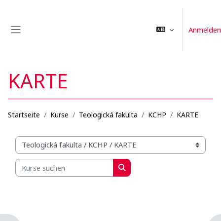
Zum Hauptinhalt
Anmelden
Website-Übersicht
KARTE
Startseite
Kurse
Teologická fakulta
KCHP
KARTE
Kursbereiche
Kurse suchen
Kurse suchen