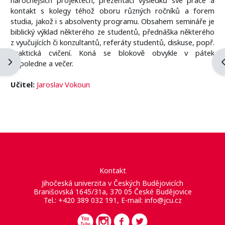
kontakt s kolegy téhož oboru různých ročníků a forem
studia, jakož i s absolventy programu. Obsahem semináře je
biblický výklad některého ze studentů, přednáška některého
z vyučujících či konzultantů, referáty studentů, diskuse, popř.
praktická cvičení. Koná se blokově obvykle v pátek
Otevřít panel bloku
O
odpoledne a večer.
Učitel:
Jaroslav Vokoun
Kontakt
Jihočeská univerzita v Českých Budějovicích
Branišovská 1645/31a, 370 05 České Budějovice
Tel.: +420 389 032 191, E-mail:
info@jcu.cz