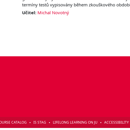
termíny testů vypisovány během zkouškového období,
Učitel:
Michal Novotný
OURSE CATALOG
IS STAG
LIFELONG LEARNING ON JU
ACCESSIBILITY