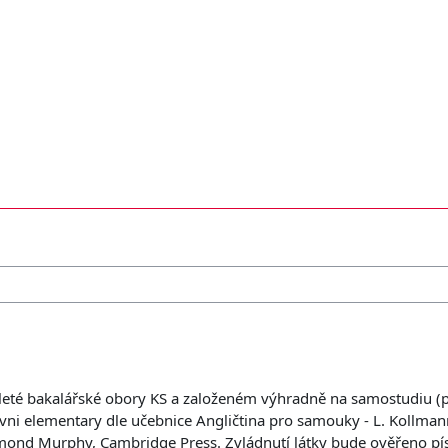
říleté bakalářské obory KS a založeném výhradně na samostudiu 
rovni elementary dle učebnice Angličtina pro samouky - L. Kollman
aymond Murphy, Cambridge Press. Zvládnutí látky bude ověřeno 