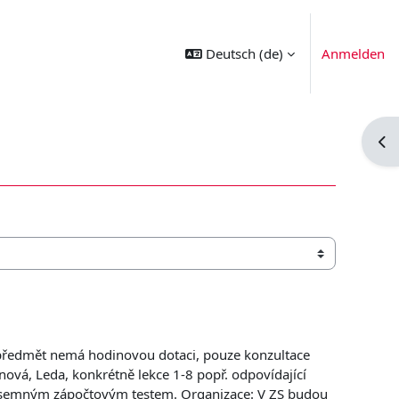
Deutsch ‎(de)‎
Anmelden
Bloc
(předmět nemá hodinovou dotaci, pouze konzultace
nová, Leda, konkrétně lekce 1-8 popř. odpovídající
písemným zápočtovým testem. Organizace: V ZS budou