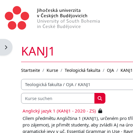
Zum Hauptinhalt
KANJ1
Blockleiste öffnen
Startseite
Kurse
Teologická fakulta
OJA
KANJ1
Kursbereiche
Kurse suchen
Kurse suchen
Anglický jazyk 1 (KANJ1 - 2020 - ZS)
Cílem předmětu Angličtina 1 (KANJ1), určeném pro t
pro zájemce), je přimět studenty, aby zvládli AJ na ú
gramatické jevy v uč. Essential Grammar in Use - R