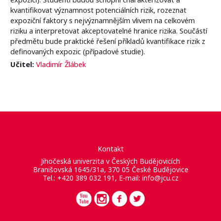
kvantifikovat významnost potenciálních rizik, rozeznat
expoziční faktory s nejvýznamnějším vlivem na celkovém
riziku a interpretovat akceptovatelné hranice rizika. Součástí
předmětu bude praktické řešení příkladů kvantifikace rizik z
definovaných expozic (případové studie).
Učitel:
Vladimír Žlábek
Kontakt
Jihočeská univerzita v Českých Budějovicích
Branišovská 1645/31a, 370 05 České Budějovice
Tel.: +420 389 032 191, E-mail:
info@jcu.cz