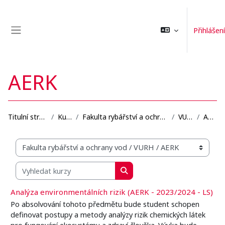
Přejít k hlavnímu obsahu
Přihlášení
Boční panel
AERK
Titulní stránka
Kurzy
Fakulta rybářství a ochrany vod
VURH
AERK
Organizační struktura kurzů
Vyhledat kurzy
Vyhledat kurzy
Analýza environmentálních rizik (AERK - 2023/2024 - LS)
Po absolvování tohoto předmětu bude student schopen
definovat postupy a metody analýzy rizik chemických látek
pro fungování ekosystému a zdraví člověka. Výuka bude