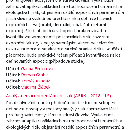
zahrnovat aplikaci základních metod hodnocení humánních a
ekologických rizik, objasnění rozdílů expozičních parametrů a
jejich vlivu na výslednou predikci rizik a definice hlavních
expozičních cest (orální, dermální, inhalační, dietární
expozici). Studenti budou schopni charakterizovat a
kvantifikovat významnost potenciálních rizik, rozeznat
expoziční faktory s nejvýznamnějším vlivem na celkovém
riziku a interpretovat akceptovatelné hranice rizika. Součástí
předmětu bude praktické řešení příkladů kvantifikace rizik z
definovaných expozic (případové studie).
Učitel:
Ganna Fedorova
Učitel:
Roman Grabic
Učitel:
Tomáš Randák
Učitel:
Vladimír Žlábek
Analýza environmentálních rizik (AERK - 2018 - LS)
Po absolvování tohoto předmětu bude student schopen
definovat postupy a metody analýzy rizik chemických látek
pro fungování ekosystému a zdraví člověka. Výuka bude
zahrnovat aplikaci základních metod hodnocení humánních a
ekologických rizik, objasnění rozdílů expozičních parametrů a