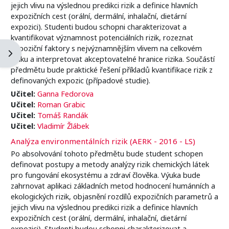
jejich vlivu na výslednou predikci rizik a definice hlavních
expozičních cest (orální, dermální, inhalační, dietární
expozici). Studenti budou schopni charakterizovat a
kvantifikovat významnost potenciálních rizik, rozeznat
expoziční faktory s nejvýznamnějším vlivem na celkovém
Otevřít panel bloku
riziku a interpretovat akceptovatelné hranice rizika. Součástí
předmětu bude praktické řešení příkladů kvantifikace rizik z
definovaných expozic (případové studie).
Učitel:
Ganna Fedorova
Učitel:
Roman Grabic
Učitel:
Tomáš Randák
Učitel:
Vladimír Žlábek
Analýza environmentálních rizik (AERK - 2016 - LS)
Po absolvování tohoto předmětu bude student schopen
definovat postupy a metody analýzy rizik chemických látek
pro fungování ekosystému a zdraví člověka. Výuka bude
zahrnovat aplikaci základních metod hodnocení humánních a
ekologických rizik, objasnění rozdílů expozičních parametrů a
jejich vlivu na výslednou predikci rizik a definice hlavních
expozičních cest (orální, dermální, inhalační, dietární
expozici). Studenti budou schopni charakterizovat a