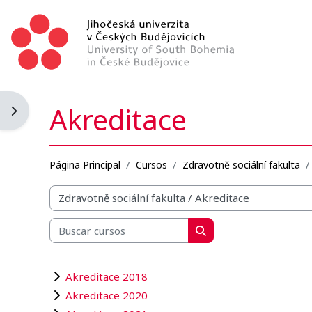
Salta al contenido principal
Akreditace
Abrir cajón de bloques
Página Principal
Cursos
Zdravotně sociální fakulta
Categorías
Buscar cursos
Buscar cursos
Akreditace 2018
Akreditace 2020