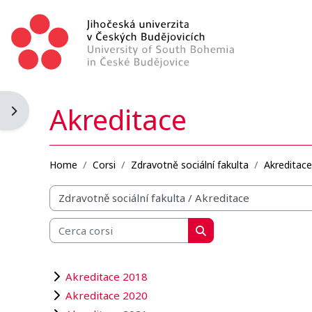
Vai al contenuto principale
Akreditace
Apri il cassetto del blocco
Home
Corsi
Zdravotně sociální fakulta
Akreditace
Categorie di corso
Cerca corsi
Cerca corsi
Akreditace 2018
Akreditace 2020