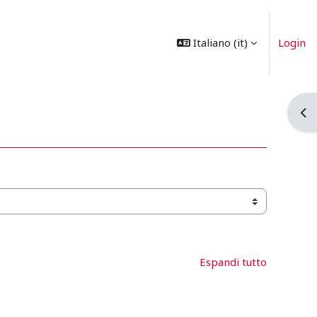
Italiano ‎(it)‎
Login
Apri
Espandi tutto