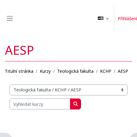
Přejít k hlavnímu obsahu
Přihlášení
Boční panel
AESP
Titulní stránka
Kurzy
Teologická fakulta
KCHP
AESP
Organizační struktura kurzů
Vyhledat kurzy
Vyhledat kurzy