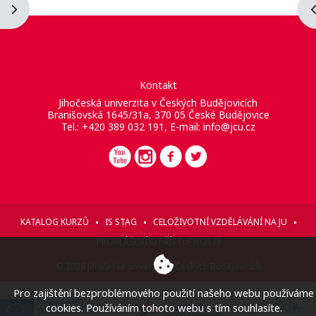
Otevřít panel bloku
O
Kontakt
Jihočeská univerzita v Českých Budějovicích
Branišovská 1645/31a, 370 05 České Budějovice
Tel.: +420 389 032 191, E-mail:
info@jcu.cz
KATALOG KURZŮ
IS STAG
CELOŽIVOTNÍ VZDĚLÁVÁNÍ NA JU
PROHLÁŠENÍ O PŘÍSTUPNOSTI
© 2026 Jihočeská univerzita v Českých Budějovicích
Pro zajištění bezproblémového použití našeho webu používáme
cookies. Používáním tohoto webu s tím souhlasíte.