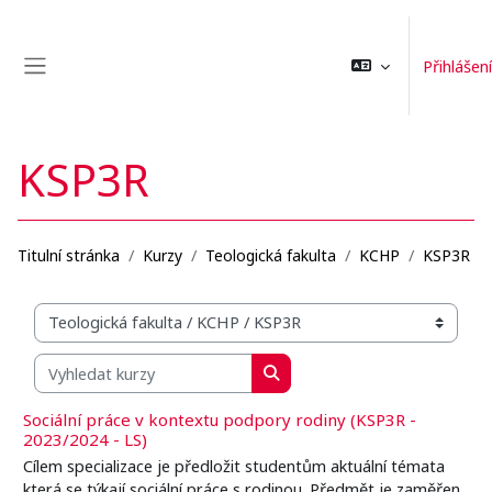
Přejít k hlavnímu obsahu
Přihlášení
Boční panel
KSP3R
Titulní stránka
Kurzy
Teologická fakulta
KCHP
KSP3R
Organizační struktura kurzů
Vyhledat kurzy
Vyhledat kurzy
Sociální práce v kontextu podpory rodiny (KSP3R -
2023/2024 - LS)
Cílem specializace je předložit studentům aktuální témata
která se týkají sociální práce s rodinou. Předmět je zaměřen