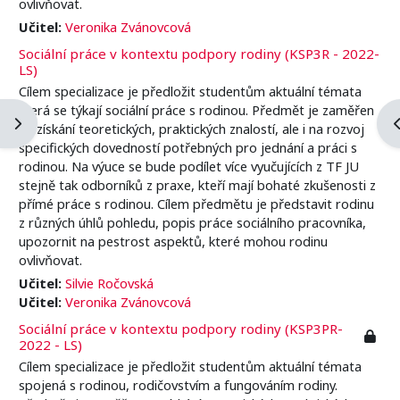
ovlivňovat.
Učitel:
Veronika Zvánovcová
Sociální práce v kontextu podpory rodiny (KSP3R - 2022-
LS)
Cílem specializace je předložit studentům aktuální témata
která se týkají sociální práce s rodinou. Předmět je zaměřen
Otevřít panel bloku
O
na získání teoretických, praktických znalostí, ale i na rozvoj
specifických dovedností potřebných pro jednání a práci s
rodinou. Na výuce se bude podílet více vyučujících z TF JU
stejně tak odborníků z praxe, kteří mají bohaté zkušenosti z
přímé práce s rodinou. Cílem předmětu je představit rodinu
z různých úhlů pohledu, popis práce sociálního pracovníka,
upozornit na pestrost aspektů, které mohou rodinu
ovlivňovat.
Učitel:
Silvie Ročovská
Učitel:
Veronika Zvánovcová
Sociální práce v kontextu podpory rodiny (KSP3PR-
2022 - LS)
Cílem specializace je předložit studentům aktuální témata
spojená s rodinou, rodičovstvím a fungováním rodiny.