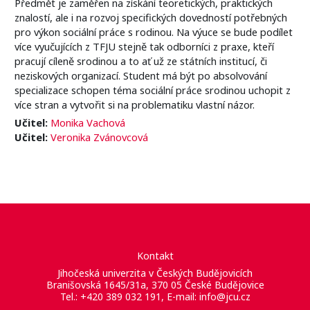
Předmět je zaměřen na získání teoretických, praktických
znalostí, ale i na rozvoj specifických dovedností potřebných
pro výkon sociální práce s rodinou. Na výuce se bude podílet
více vyučujících z TFJU stejně tak odborníci z praxe, kteří
pracují cíleně srodinou a to ať už ze státních institucí, či
neziskových organizací. Student má být po absolvování
specializace schopen téma sociální práce srodinou uchopit z
více stran a vytvořit si na problematiku vlastní názor.
Učitel:
Monika Vachová
Učitel:
Veronika Zvánovcová
Kontakt
Jihočeská univerzita v Českých Budějovicích
Branišovská 1645/31a, 370 05 České Budějovice
Tel.: +420 389 032 191, E-mail:
info@jcu.cz