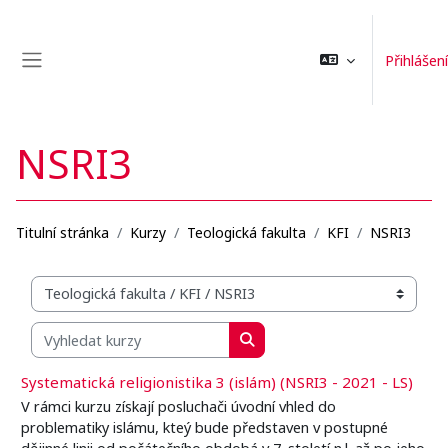
Přejít k hlavnímu obsahu
Přihlášení
Boční panel
NSRI3
Titulní stránka
Kurzy
Teologická fakulta
KFI
NSRI3
Organizační struktura kurzů
Vyhledat kurzy
Vyhledat kurzy
Systematická religionistika 3 (islám) (NSRI3 - 2021 - LS)
V rámci kurzu získají posluchači úvodní vhled do
problematiky islámu, kteý bude představen v postupné
dějinné linii od počátečního obdobá v 7. století n.l. až po jeho