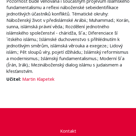
Pozornost bude věnována i současným projevům islámského
fundamentalismu a reflexi náboženské sebeidentifikace
jednotlivých účastníků konfliktů. Tématické okruhy:
Náboženský život v předislámské Arábii.; Muhammad.; Korán,
sunna, islámská právní věda.; Rozdělení jednotného
islámského společenství - cháridža, ší´a.; Diferenciace ší
´itského islámu.; Islámské duchovenstvo s přihlédnutím k
jednotlivým směrům, islámská věrouka a exegeze.; Lidový
islám.; Pět sloupů víry, pojetí džihádu.; Islámský reformismus
a modernismus.; Islámský fundamentalismus.; Moderní ší´a
(Írán, Irák).; Mezináboženský dialog islámu s judaismem a
křesťanstvím.
Učitel:
Martin Klapetek
Kontakt