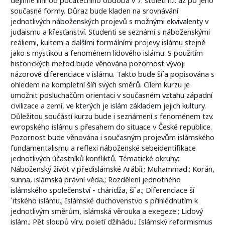
současné formy. Důraz bude kladen na srovnávání
jednotlivých náboženských projevů s možnými ekvivalenty v
judaismu a křesťanství. Studenti se seznámí s náboženskými
reáliemi, kultem a dalšími formálními projevy islámu stejně
jako s mystikou a fenoménem lidového islámu. S použitím
historických metod bude věnována pozornost vývoji
názorové diferenciace v islámu. Takto bude ší´a popisována s
ohledem na kompletní šíři svých směrů. Cílem kurzu je
umožnit posluchačům orientaci v současném vztahu západní
civilizace a zemí, ve kterých je islám základem jejich kultury.
Důležitou součástí kurzu bude i seznámení s fenoménem tzv.
evropského islámu s přesahem do situace v České republice.
Pozornost bude věnována i současným projevům islámského
fundamentalismu a reflexi náboženské sebeidentifikace
jednotlivých účastníků konfliktů. Tématické okruhy:
Náboženský život v předislámské Arábii.; Muhammad.; Korán,
sunna, islámská právní věda.; Rozdělení jednotného
islámského společenství - cháridža, ší´a.; Diferenciace ší
´itského islámu.; Islámské duchovenstvo s přihlédnutím k
jednotlivým směrům, islámská věrouka a exegeze.; Lidový
islám.; Pět sloupů víry, pojetí džihádu.; Islámský reformismus