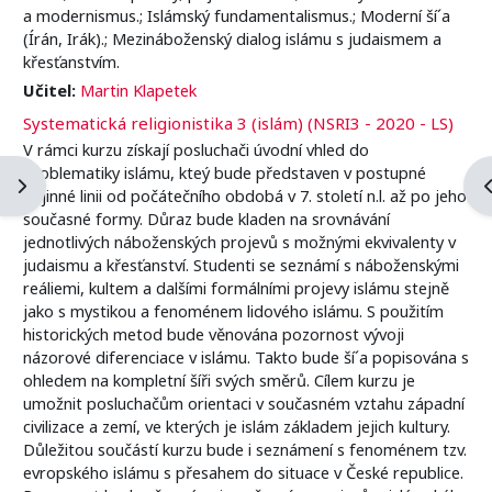
a modernismus.; Islámský fundamentalismus.; Moderní ší´a
(Írán, Irák).; Mezináboženský dialog islámu s judaismem a
křesťanstvím.
Učitel:
Martin Klapetek
Systematická religionistika 3 (islám) (NSRI3 - 2020 - LS)
V rámci kurzu získají posluchači úvodní vhled do
problematiky islámu, kteý bude představen v postupné
Otevřít panel bloku
O
dějinné linii od počátečního obdobá v 7. století n.l. až po jeho
současné formy. Důraz bude kladen na srovnávání
jednotlivých náboženských projevů s možnými ekvivalenty v
judaismu a křesťanství. Studenti se seznámí s náboženskými
reáliemi, kultem a dalšími formálními projevy islámu stejně
jako s mystikou a fenoménem lidového islámu. S použitím
historických metod bude věnována pozornost vývoji
názorové diferenciace v islámu. Takto bude ší´a popisována s
ohledem na kompletní šíři svých směrů. Cílem kurzu je
umožnit posluchačům orientaci v současném vztahu západní
civilizace a zemí, ve kterých je islám základem jejich kultury.
Důležitou součástí kurzu bude i seznámení s fenoménem tzv.
evropského islámu s přesahem do situace v České republice.