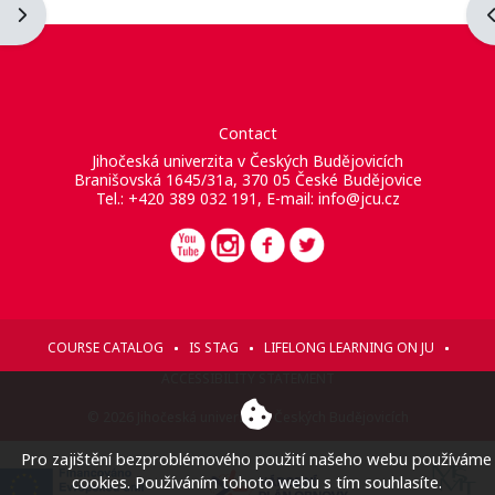
Open block drawer
O
Contact
Jihočeská univerzita v Českých Budějovicích
Branišovská 1645/31a, 370 05 České Budějovice
Tel.: +420 389 032 191, E-mail:
info@jcu.cz
COURSE CATALOG
IS STAG
LIFELONG LEARNING ON JU
ACCESSIBILITY STATEMENT
© 2026 Jihočeská univerzita v Českých Budějovicích
Pro zajištění bezproblémového použití našeho webu používáme
cookies. Používáním tohoto webu s tím souhlasíte.