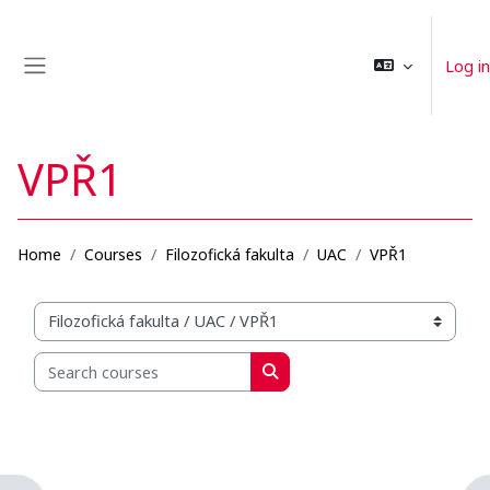
Skip to main content
Log in
Side panel
VPŘ1
Home
Courses
Filozofická fakulta
UAC
VPŘ1
Organization structure of courses
Search courses
Search courses