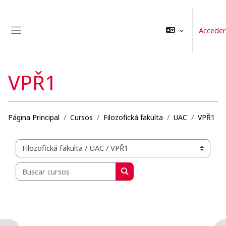
Salta al contenido principal
Acceder
Panel lateral
VPŘ1
Página Principal
Cursos
Filozofická fakulta
UAC
VPŘ1
Categorías
Buscar cursos
Buscar cursos