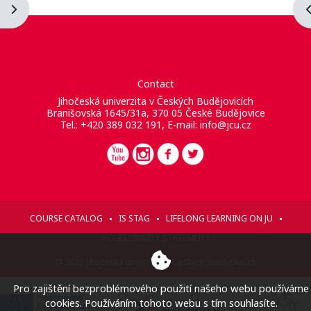
Abrir cajón de bloques
A
Contact
Jihočeská univerzita v Českých Budějovicích
Branišovská 1645/31a, 370 05 České Budějovice
Tel.: +420 389 032 191, E-mail:
info@jcu.cz
COURSE CATALOG
IS STAG
LIFELONG LEARNING ON JU
ACCESSIBILITY STATEMENT
© 2026 Jihočeská univerzita v Českých Budějovicích
Pro zajištění bezproblémového použití našeho webu používáme
cookies. Používáním tohoto webu s tím souhlasíte.