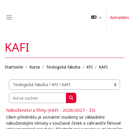
Zum Hauptinhalt
Anmelden
Website-Übersicht
KAFI
Startseite
Kurse
Teologická fakulta
KFI
KAFI
Kursbereiche
Kurse suchen
Kurse suchen
Náboženství a filmy (KAFI - 2026/2027 - ZS)
Cílem předmětu je seznámit studenty se základními
náboženskými tématy v současné české a zahraniční filmové
(dokumentární) produkci. Předmět má napomoci studentům