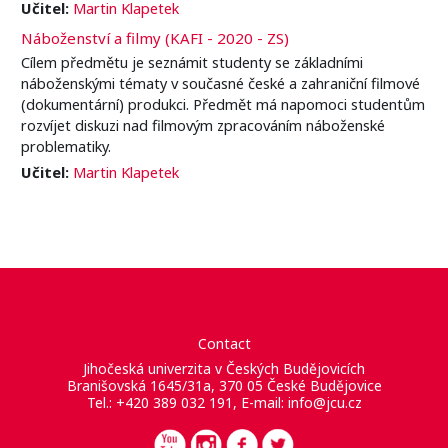
Učitel:
Martin Klapetek
Náboženství a filmy (KAFI - 2020 - ZS)
Cílem předmětu je seznámit studenty se základními
náboženskými tématy v současné české a zahraniční filmové
(dokumentární) produkci. Předmět má napomoci studentům
rozvíjet diskuzi nad filmovým zpracováním náboženské
problematiky.
Učitel:
Martin Klapetek
Contact
Jihočeská univerzita v Českých Budějovicích
Branišovská 1645/31a, 370 05 České Budějovice
Tel.: +420 389 032 191, E-mail:
info@jcu.cz