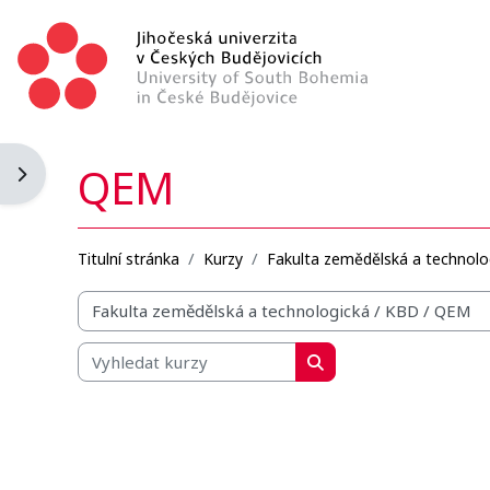
Přejít k hlavnímu obsahu
QEM
Otevřít panel bloku
Titulní stránka
Kurzy
Fakulta zemědělská a technolo
Organizační struktura kurzů
Vyhledat kurzy
Vyhledat kurzy