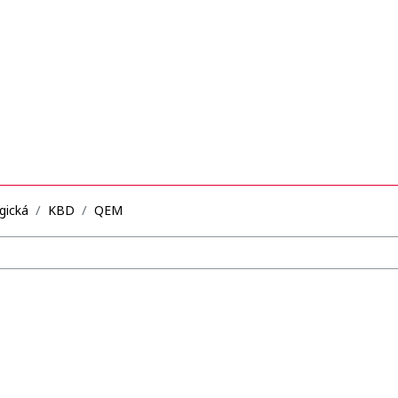
gická
KBD
QEM