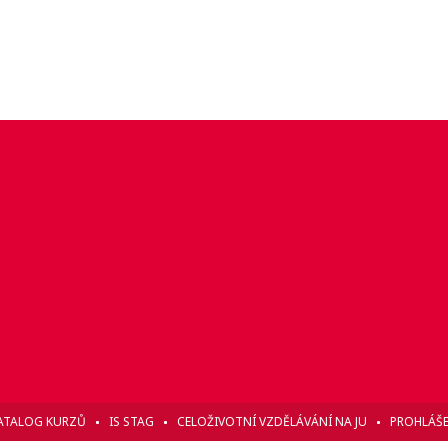
ATALOG KURZŮ
IS STAG
CELOŽIVOTNÍ VZDĚLÁVÁNÍ NA JU
PROHLÁŠE