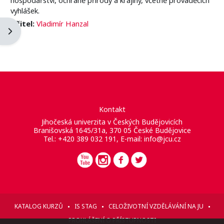
vyhlášek.
Učitel:
Vladimír Hanzal
Otevřít panel bloku
Kontakt
Jihočeská univerzita v Českých Budějovicích
Branišovská 1645/31a, 370 05 České Budějovice
Tel.: +420 389 032 191, E-mail:
info@jcu.cz
KATALOG KURZŮ
IS STAG
CELOŽIVOTNÍ VZDĚLÁVÁNÍ NA JU
PROHLÁŠENÍ O PŘÍSTUPNOSTI