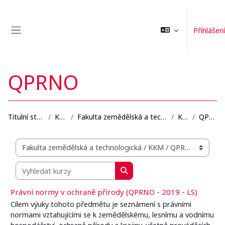
Přejít k hlavnímu obsahu
Přihlášení
Boční panel
QPRNO
Titulní stránka
Kurzy
Fakulta zemědělská a technologická
KKM
QPRNO
Organizační struktura kurzů
Vyhledat kurzy
Vyhledat kurzy
Právní normy v ochraně přírody (QPRNO - 2019 - LS)
Cílem výuky tohoto předmětu je seznámení s právními
normami vztahujícími se k zemědělskému, lesnímu a vodnímu
hospodářství, ochraně přírody a krajiny, včetně prováděcích