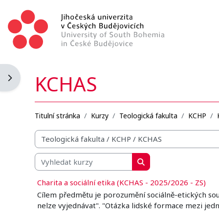
Přejít k hlavnímu obsahu
KCHAS
Otevřít panel bloku
Titulní stránka
Kurzy
Teologická fakulta
KCHP
Organizační struktura kurzů
Vyhledat kurzy
Vyhledat kurzy
Charita a sociální etika (KCHAS - 2025/2026 - ZS)
Cílem předmětu je porozumění sociálně-etických souvis
nelze vyjednávat". "Otázka lidské formace mezi jedn