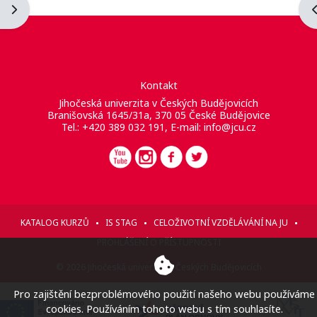
Otevřít panel bloku
O
Kontakt
Jihočeská univerzita v Českých Budějovicích
Branišovská 1645/31a, 370 05 České Budějovice
Tel.: +420 389 032 191, E-mail:
info@jcu.cz
KATALOG KURZŮ
IS STAG
CELOŽIVOTNÍ VZDĚLÁVÁNÍ NA JU
PROHLÁŠENÍ O PŘÍSTUPNOSTI
© 2026 Jihočeská univerzita v Českých Budějovicích
Pro zajištění bezproblémového použití našeho webu používáme
cookies. Používáním tohoto webu s tím souhlasíte.