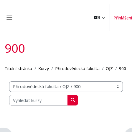
Přejít k hlavnímu obsahu
Přihlášení
Boční panel
900
Titulní stránka
Kurzy
Přírodovědecká fakulta
OJZ
900
Organizační struktura kurzů
Vyhledat kurzy
Vyhledat kurzy