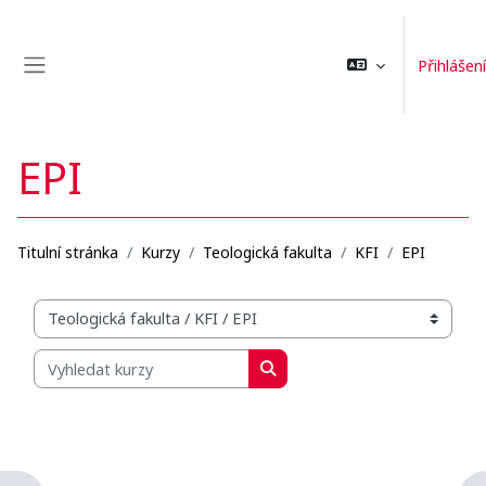
Přejít k hlavnímu obsahu
Přihlášení
Boční panel
EPI
Titulní stránka
Kurzy
Teologická fakulta
KFI
EPI
Organizační struktura kurzů
Vyhledat kurzy
Vyhledat kurzy