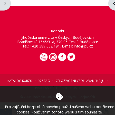
Otevřít panel bloku
O
Kontakt
Jihočeská univerzita v Českých Budějovicích
Branišovská 1645/31a, 370 05 České Budějovice
Tel.: +420 389 032 191, E-mail:
info@jcu.cz
KATALOG KURZŮ
IS STAG
CELOŽIVOTNÍ VZDĚLÁVÁNÍ NA JU
PROHLÁŠENÍ O PŘÍSTUPNOSTI
© 2026 Jihočeská univerzita v Českých Budějovicích
Pro zajištění bezproblémového použití našeho webu používáme
cookies. Používáním tohoto webu s tím souhlasíte.