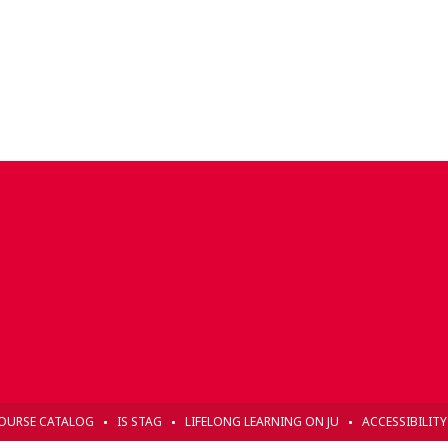
OURSE CATALOG
IS STAG
LIFELONG LEARNING ON JU
ACCESSIBILIT