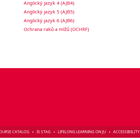
Anglický jazyk 4 (AJB4)
Anglický jazyk 5 (AJB5)
Anglický jazyk 6 (AJB6)
Ochrana raků a mlžů (OCHRF)
OURSE CATALOG
IS STAG
LIFELONG LEARNING ON JU
ACCESSIBILIT