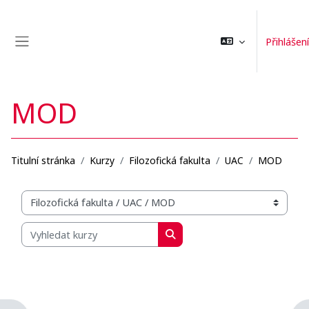
Přejít k hlavnímu obsahu
Přihlášení
Boční panel
MOD
Titulní stránka
Kurzy
Filozofická fakulta
UAC
MOD
Organizační struktura kurzů
Vyhledat kurzy
Vyhledat kurzy