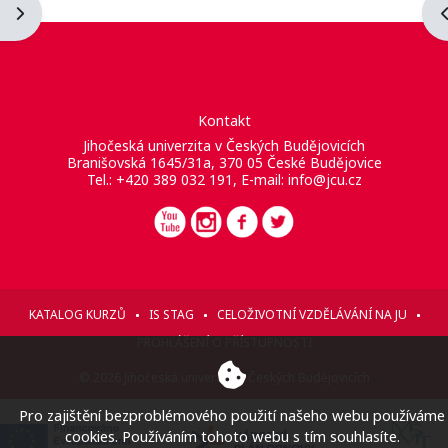
Otevřít panel bloku
O
Kontakt
Jihočeská univerzita v Českých Budějovicích
Branišovská 1645/31a, 370 05 České Budějovice
Tel.: +420 389 032 191, E-mail:
info@jcu.cz
KATALOG KURZŮ
IS STAG
CELOŽIVOTNÍ VZDĚLÁVÁNÍ NA JU
PROHLÁŠENÍ O PŘÍSTUPNOSTI
© 2026 Jihočeská univerzita v Českých Budějovicích
Pro zajištění bezproblémového použití našeho webu používáme
cookies. Používáním tohoto webu s tím souhlasíte.