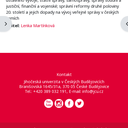
justiční, finanční a vojenské; správní reformy druhé poloviny
20. století a jejich dopady na vývoj veřejné správy v českých
zemích
Otevřít panel bloku
O
Učitel:
Lenka Martínková
Kontakt
Jihočeská univerzita v Českých Budějovicích
Branišovská 1645/31a, 370 05 České Budějovice
Tel.: +420 389 032 191, E-mail:
info@jcu.cz