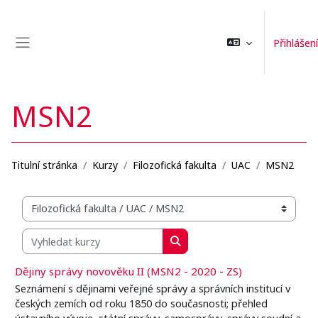
Přejít k hlavnímu obsahu
Přihlášení
Boční panel
MSN2
Titulní stránka
Kurzy
Filozofická fakulta
UAC
MSN2
Organizační struktura kurzů
Vyhledat kurzy
Vyhledat kurzy
Dějiny správy novověku II (MSN2 - 2020 - ZS)
Seznámení s dějinami veřejné správy a správních institucí v
českých zemích od roku 1850 do současnosti; přehled
ústavního vývoje, státní správy, samosprávy, správy soudní a