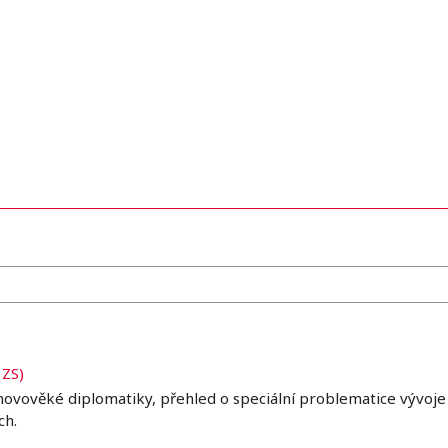
 ZS)
z novověké diplomatiky, přehled o speciální problematice vývo
ch.