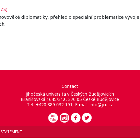
 ZS)
z novověké diplomatiky, přehled o speciální problematice vývo
ch.
Contact
Jihočeská univerzita v Českých Budějovicích
Branišovská 1645/31a, 370 05 České Budějovice
Tel.: +420 389 032 191, E-mail:
info@jcu.cz
Y STATEMENT