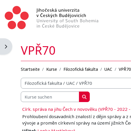
Zum Hauptinhalt
VPŘ70
Blockleiste öffnen
Startseite
Kurse
Filozofická fakulta
UAC
VPŘ70
Kursbereiche
Kurse suchen
Kurse suchen
Círk. správa na jihu Čech v novověku (VPŘ70 - 2022 -
Prohloubení dosavadních znalostí z dějin správy a 
vývoje a proměn církevní správy na území jižních Če
Učitel:
Lenka Martínková