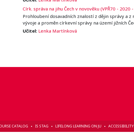
Círk. správa na jihu Čech v novověku (VPŘ70 - 2020 -
Prohloubení dosavadních znalostí z dějin správy a 
vývoje a proměn církevní správy na území jižních Če
Učitel:
Lenka Martínková
OURSE CATALOG
IS STAG
LIFELONG LEARNING ON JU
ACCESSIBILIT